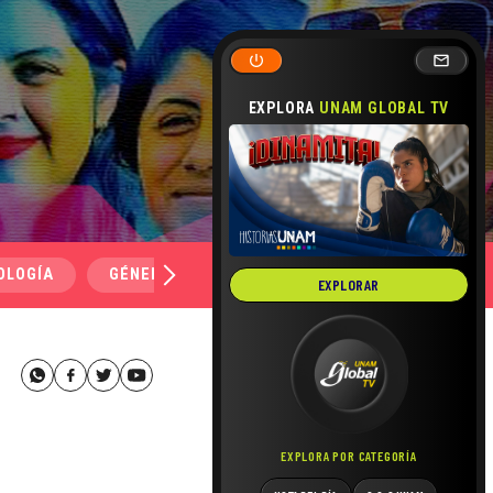
EXPLORA
UNAM GLOBAL TV
OLOGÍA
GÉNERO Y SEXUALIDAD
SALUD
MEDI
EXPLORAR
EXPLORA POR CATEGORÍA