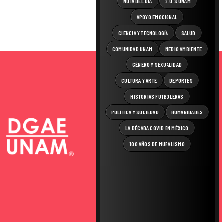
NOTA DEL DÍA
S.O.S UNAM
APOYO EMOCIONAL
CIENCIA Y TECNOLOGÍA
SALUD
COMUNIDAD UNAM
MEDIO AMBIENTE
GÉNERO Y SEXUALIDAD
CULTURA Y ARTE
DEPORTES
HISTORIAS FUTBOLERAS
POLÍTICA Y SOCIEDAD
HUMANIDADES
LA DÉCADA COVID EN MÉXICO
100 AÑOS DE MURALISMO