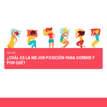
SALUD
¿CUÁL ES LA MEJOR POSICIÓN PARA DORMIR Y
POR QUÉ?