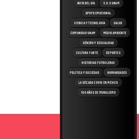
NOTA DEL DÍA
S.O.S UNAM
APOYO EMOCIONAL
CIENCIA Y TECNOLOGÍA
SALUD
COMUNIDAD UNAM
MEDIO AMBIENTE
GÉNERO Y SEXUALIDAD
CULTURA Y ARTE
DEPORTES
HISTORIAS FUTBOLERAS
POLÍTICA Y SOCIEDAD
HUMANIDADES
LA DÉCADA COVID EN MÉXICO
100 AÑOS DE MURALISMO