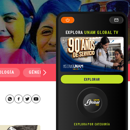
EXPLORA
UNAM GLOBAL TV
OLOGÍA
GÉNERO Y SEXUALIDAD
SALUD
MEDI
EXPLORAR
EXPLORA POR CATEGORÍA