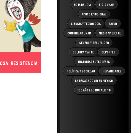
NOTA DEL DÍA
S.O.S UNAM
APOYO EMOCIONAL
CIENCIA Y TECNOLOGÍA
SALUD
COMUNIDAD UNAM
MEDIO AMBIENTE
GÉNERO Y SEXUALIDAD
CULTURA Y ARTE
DEPORTES
HISTORIAS FUTBOLERAS
ROSA: RESISTENCIA
POLÍTICA Y SOCIEDAD
HUMANIDADES
LA DÉCADA COVID EN MÉXICO
100 AÑOS DE MURALISMO