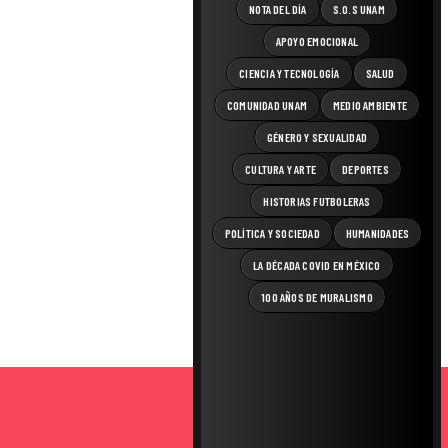
NOTA DEL DÍA
S.O.S UNAM
APOYO EMOCIONAL
CIENCIA Y TECNOLOGÍA
SALUD
COMUNIDAD UNAM
MEDIO AMBIENTE
GÉNERO Y SEXUALIDAD
CULTURA Y ARTE
DEPORTES
HISTORIAS FUTBOLERAS
POLÍTICA Y SOCIEDAD
HUMANIDADES
LA DÉCADA COVID EN MÉXICO
100 AÑOS DE MURALISMO