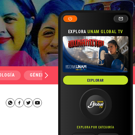
EXPLORA
UNAM GLOBAL TV
OLOGÍA
GÉNERO Y SEXUALIDAD
SALUD
MEDI
EXPLORAR
EXPLORA POR CATEGORÍA