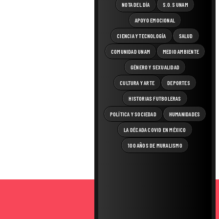
NOTA DEL DÍA
S.O.S UNAM
APOYO EMOCIONAL
CIENCIA Y TECNOLOGÍA
SALUD
COMUNIDAD UNAM
MEDIO AMBIENTE
GÉNERO Y SEXUALIDAD
CULTURA Y ARTE
DEPORTES
HISTORIAS FUTBOLERAS
POLÍTICA Y SOCIEDAD
HUMANIDADES
LA DÉCADA COVID EN MÉXICO
100 AÑOS DE MURALISMO