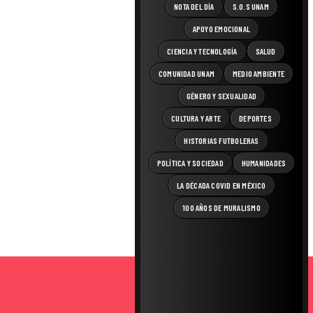
NOTA DEL DÍA
S.O.S UNAM
APOYO EMOCIONAL
CIENCIA Y TECNOLOGÍA
SALUD
COMUNIDAD UNAM
MEDIO AMBIENTE
GÉNERO Y SEXUALIDAD
CULTURA Y ARTE
DEPORTES
HISTORIAS FUTBOLERAS
POLÍTICA Y SOCIEDAD
HUMANIDADES
LA DÉCADA COVID EN MÉXICO
100 AÑOS DE MURALISMO