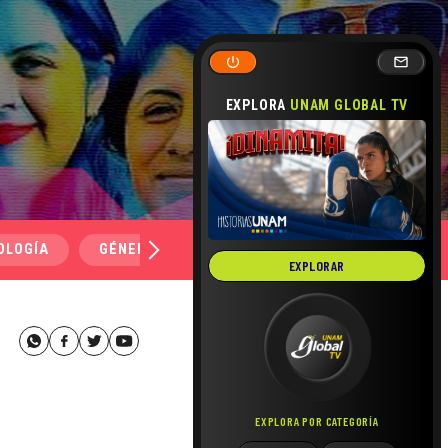
EXPLORA
UNAM GLOBAL TV
OLOGÍA
GÉNERO Y SEXUALIDAD
SALUD
MEDI
EXPLORAR
EXPLORA POR CATEGORÍA