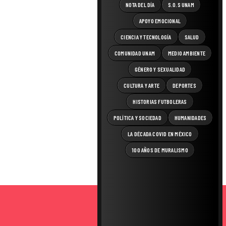
NOTA DEL DÍA
S.O.S UNAM
APOYO EMOCIONAL
CIENCIA Y TECNOLOGÍA
SALUD
COMUNIDAD UNAM
MEDIO AMBIENTE
GÉNERO Y SEXUALIDAD
CULTURA Y ARTE
DEPORTES
HISTORIAS FUTBOLERAS
POLÍTICA Y SOCIEDAD
HUMANIDADES
LA DÉCADA COVID EN MÉXICO
100 AÑOS DE MURALISMO