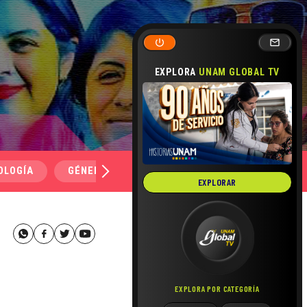
EXPLORA
UNAM GLOBAL TV
OLOGÍA
GÉNERO Y SEXUALIDAD
SALUD
MEDI
EXPLORAR
EXPLORA POR CATEGORÍA