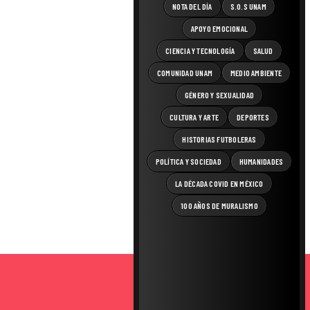
NOTA DEL DÍA
S.O.S UNAM
APOYO EMOCIONAL
CIENCIA Y TECNOLOGÍA
SALUD
COMUNIDAD UNAM
MEDIO AMBIENTE
GÉNERO Y SEXUALIDAD
CULTURA Y ARTE
DEPORTES
HISTORIAS FUTBOLERAS
POLÍTICA Y SOCIEDAD
HUMANIDADES
LA DÉCADA COVID EN MÉXICO
100 AÑOS DE MURALISMO