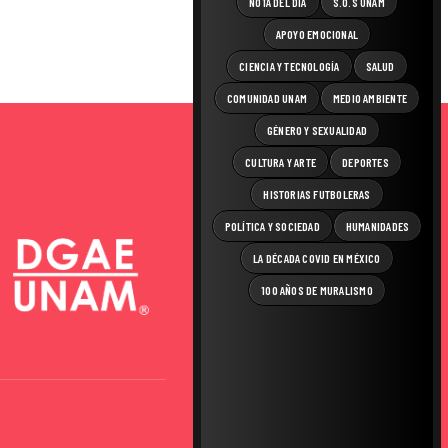
NOTA DEL DÍA
S.O.S UNAM
APOYO EMOCIONAL
CIENCIA Y TECNOLOGÍA
SALUD
COMUNIDAD UNAM
MEDIO AMBIENTE
GÉNERO Y SEXUALIDAD
CULTURA Y ARTE
DEPORTES
HISTORIAS FUTBOLERAS
POLÍTICA Y SOCIEDAD
HUMANIDADES
LA DÉCADA COVID EN MÉXICO
100 AÑOS DE MURALISMO