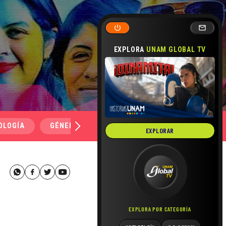
EXPLORA
UNAM GLOBAL TV
OLOGÍA
GÉNERO Y SEXUALIDAD
SALUD
MEDI
EXPLORAR
EXPLORA POR CATEGORÍA