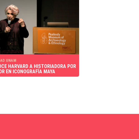
AD UNAM
CE HARVARD A HISTORIADORA POR
OR EN ICONOGRAFÍA MAYA