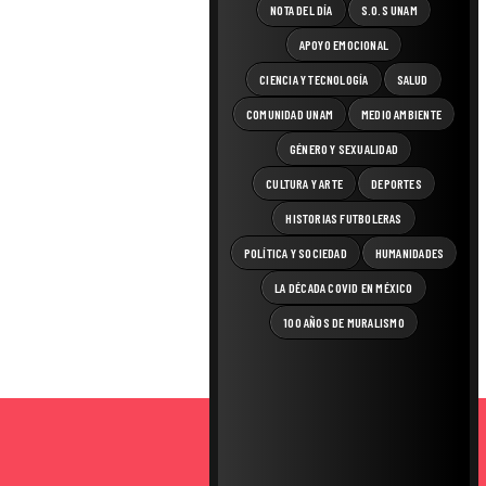
NOTA DEL DÍA
S.O.S UNAM
APOYO EMOCIONAL
CIENCIA Y TECNOLOGÍA
SALUD
COMUNIDAD UNAM
MEDIO AMBIENTE
GÉNERO Y SEXUALIDAD
CULTURA Y ARTE
DEPORTES
HISTORIAS FUTBOLERAS
POLÍTICA Y SOCIEDAD
HUMANIDADES
LA DÉCADA COVID EN MÉXICO
100 AÑOS DE MURALISMO