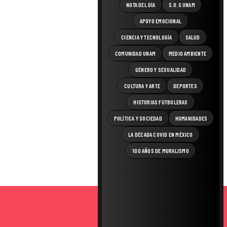
NOTA DEL DÍA
S.O.S UNAM
APOYO EMOCIONAL
CIENCIA Y TECNOLOGÍA
SALUD
COMUNIDAD UNAM
MEDIO AMBIENTE
GÉNERO Y SEXUALIDAD
CULTURA Y ARTE
DEPORTES
HISTORIAS FUTBOLERAS
POLÍTICA Y SOCIEDAD
HUMANIDADES
LA DÉCADA COVID EN MÉXICO
100 AÑOS DE MURALISMO