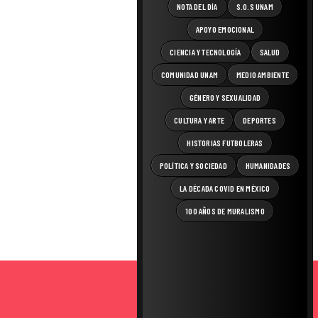
NOTA DEL DÍA
S.O.S UNAM
APOYO EMOCIONAL
CIENCIA Y TECNOLOGÍA
SALUD
COMUNIDAD UNAM
MEDIO AMBIENTE
GÉNERO Y SEXUALIDAD
CULTURA Y ARTE
DEPORTES
HISTORIAS FUTBOLERAS
POLÍTICA Y SOCIEDAD
HUMANIDADES
LA DÉCADA COVID EN MÉXICO
100 AÑOS DE MURALISMO