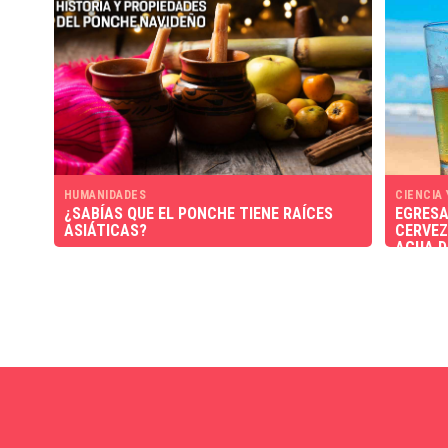
HUMANIDADES
CIENCIA
¿SABÍAS QUE EL PONCHE TIENE RAÍCES
EGRESA
ASIÁTICAS?
CERVEZ
AGUA D