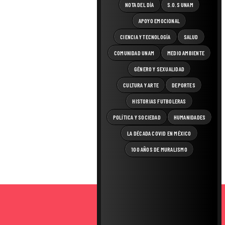
NOTA DEL DÍA
S.O.S UNAM
APOYO EMOCIONAL
CIENCIA Y TECNOLOGÍA
SALUD
COMUNIDAD UNAM
MEDIO AMBIENTE
GÉNERO Y SEXUALIDAD
CULTURA Y ARTE
DEPORTES
HISTORIAS FUTBOLERAS
POLÍTICA Y SOCIEDAD
HUMANIDADES
LA DÉCADA COVID EN MÉXICO
100 AÑOS DE MURALISMO