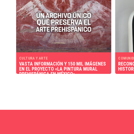
CULTURA Y ARTE
COMUNID
VASTA INFORMACIÓN Y 150 MIL IMÁGENES
RECONO
EN EL PROYECTO «LA PINTURA MURAL
HISTOR
PREHISPÁNICA EN MÉXICO»