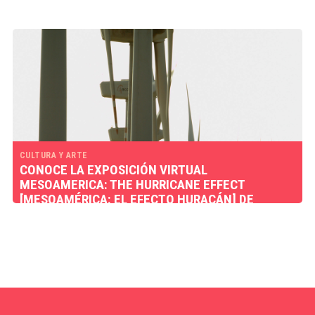
CULTURA Y ARTE
CONOCE LA EXPOSICIÓN VIRTUAL
MESOAMERICA: THE HURRICANE EFFECT
[MESOAMÉRICA: EL EFECTO HURACÁN] DE
EDGARDO ARAGÓN EN SALA10 DEL MUAC