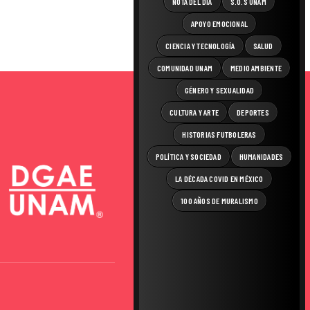
NOTA DEL DÍA
S.O.S UNAM
APOYO EMOCIONAL
CIENCIA Y TECNOLOGÍA
SALUD
COMUNIDAD UNAM
MEDIO AMBIENTE
GÉNERO Y SEXUALIDAD
CULTURA Y ARTE
DEPORTES
HISTORIAS FUTBOLERAS
POLÍTICA Y SOCIEDAD
HUMANIDADES
LA DÉCADA COVID EN MÉXICO
100 AÑOS DE MURALISMO