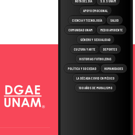
NOTA DEL DÍA
S.O.S UNAM
APOYO EMOCIONAL
CIENCIA Y TECNOLOGÍA
SALUD
COMUNIDAD UNAM
MEDIO AMBIENTE
GÉNERO Y SEXUALIDAD
CULTURA Y ARTE
DEPORTES
HISTORIAS FUTBOLERAS
POLÍTICA Y SOCIEDAD
HUMANIDADES
LA DÉCADA COVID EN MÉXICO
100 AÑOS DE MURALISMO