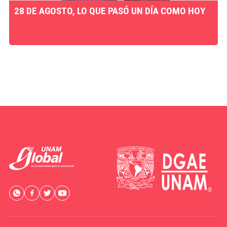
28 DE AGOSTO, LO QUE PASÓ UN DÍA COMO HOY