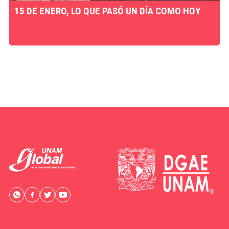
15 DE ENERO, LO QUE PASÓ UN DÍA COMO HOY