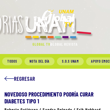
GLOBAL TV
GLOBAL REVISTA
TODOS
NOTA DEL DÍA
S.O.S UNAM
APOYO EMOC
REGRESAR
NOVEDOSO PROCEDIMIENTO PODRÍA CURAR
DIABETES TIPO 1
Roberto Gutiérrez / Sandra Delgado / Erik Hubbard