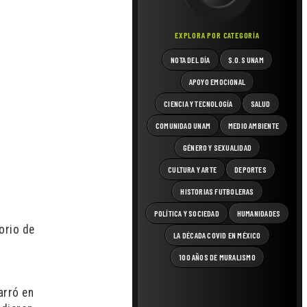
EXPLORA POR CATEGORÍA
NOTA DEL DÍA
S.O.S UNAM
APOYO EMOCIONAL
CIENCIA Y TECNOLOGÍA
SALUD
COMUNIDAD UNAM
MEDIO AMBIENTE
GÉNERO Y SEXUALIDAD
CULTURA Y ARTE
DEPORTES
HISTORIAS FUTBOLERAS
POLÍTICA Y SOCIEDAD
HUMANIDADES
orio de
LA DÉCADA COVID EN MÉXICO
100 AÑOS DE MURALISMO
arró en