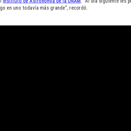
el
Instituto de Astronomía de la UNAM
. “Al día siguiente les 
uego en uno todavía más grande”, recordó.