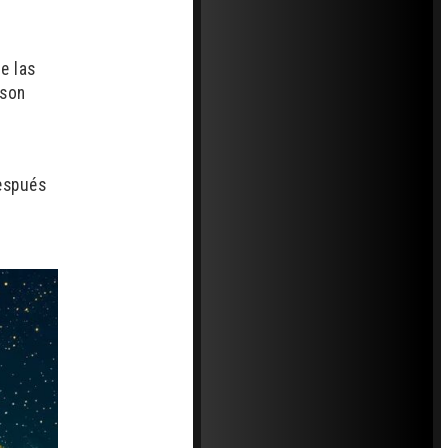
e las
 son
después