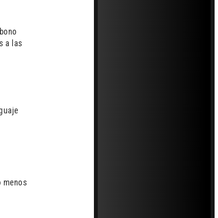
rbono
s a las
nguaje
 o menos