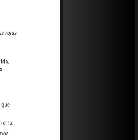
s rojas
.
vida
,
as
s que
ierra.
smos.