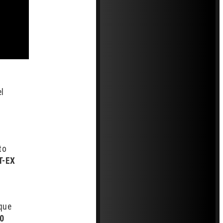
el
to
T-EX
 que
0