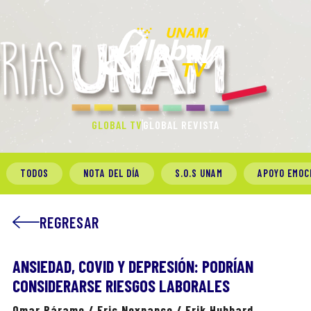
GLOBAL TV
GLOBAL REVISTA
TODOS
NOTA DEL DÍA
S.O.S UNAM
APOYO EMOC
REGRESAR
ANSIEDAD, COVID Y DEPRESIÓN: PODRÍAN
CONSIDERARSE RIESGOS LABORALES
Omar Páramo / Eric Noxpanco / Erik Hubbard