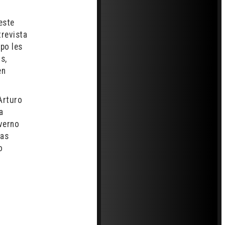
este
trevista
mpo les
s,
en
Arturo
a
nverno
ras
o