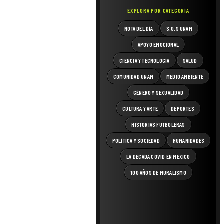
EXPLORA POR CATEGORÍA
NOTA DEL DÍA
S.O.S UNAM
APOYO EMOCIONAL
CIENCIA Y TECNOLOGÍA
SALUD
COMUNIDAD UNAM
MEDIO AMBIENTE
GÉNERO Y SEXUALIDAD
CULTURA Y ARTE
DEPORTES
HISTORIAS FUTBOLERAS
POLÍTICA Y SOCIEDAD
HUMANIDADES
LA DÉCADA COVID EN MÉXICO
100 AÑOS DE MURALISMO