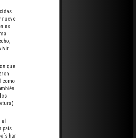
ocidas
y nueve
en es
oma
echo,
vivir
ron que
aron
al como
También
 los
ratura)
 al
n país
país han