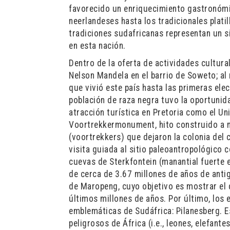
favorecido un enriquecimiento gastronómic
neerlandeses hasta los tradicionales platil
tradiciones sudafricanas representan un s
en esta nación.
Dentro de la oferta de actividades cultura
Nelson Mandela en el barrio de Soweto; al 
que vivió este país hasta las primeras ele
población de raza negra tuvo la oportunida
atracción turística en Pretoria como el Uni
Voortrekkermonument, hito construido a 
(voortrekkers) que dejaron la colonia del
visita guiada al sitio paleoantropológic
cuevas de Sterkfontein (manantial fuerte e
de cerca de 3.67 millones de años de anti
de Maropeng, cuyo objetivo es mostrar el 
últimos millones de años. Por último, los 
emblemáticas de Sudáfrica: Pilanesberg. E
peligrosos de África (i.e., leones, elefante