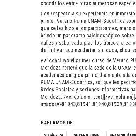
cocodrilos entre otras numerosas especie
Con respecto a su experiencia en inmersió
primer Verano Puma UNAM-Sudáfrica expresa
que se les hizo a los participantes, menci
brindo un panorama caleidoscópico sobre la
calles y saboreado platillos típicos, crea
definitiva recomendarían sin duda, el curs
Así concluyó el primer curso de Verano PU
Mendoza reiteró que la sede de la UNAM en
académica dirigida primordialmente a la c
PUMA UNAM-Sudáfrica, así que les pedimos
Redes Sociales y sesiones informativas pa
Mendoza.[/vc_column_text][/vc_column][
images=»81943,81941,81940,81939,81938″
HABLAMOS DE:
SUDÁFRICA
VERANO PUMA
UNAM SUDÁFRI