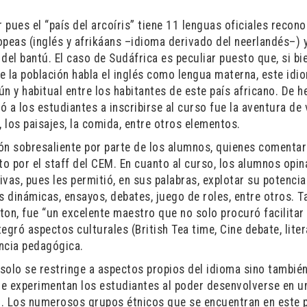
 pues el “país del arcoíris” tiene 11 lenguas oficiales recon
opeas (inglés y afrikáans –idioma derivado del neerlandés–) 
del bantú. El caso de Sudáfrica es peculiar puesto que, si bi
de la población habla el inglés como lengua materna, este idi
n y habitual entre los habitantes de este país africano. De h
 a los estudiantes a inscribirse al curso fue la aventura de 
s, los paisajes, la comida, entre otros elementos.
n sobresaliente por parte de los alumnos, quienes comenta
 por el staff del CEM. En cuanto al curso, los alumnos opin
vas, pues les permitió, en sus palabras, explotar su potenci
s dinámicas, ensayos, debates, juego de roles, entre otros. 
ston, fue “un excelente maestro que no solo procuró facilitar
egró aspectos culturales (British Tea time, Cine debate, lite
ncia pedagógica.
solo se restringe a aspectos propios del idioma sino también
que experimentan los estudiantes al poder desenvolverse en u
ro. Los numerosos grupos étnicos que se encuentran en este 