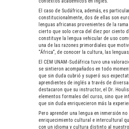
contextos académicos en inglés.
El caso de Sudáfrica, además, es particular
constitucionalmente, dos de ellas son eur
lenguas africanas provenientes de la rama 
cierto que solo cerca del diez por ciento 
constituye la lengua vehicular de uso comú
una de las razones primordiales que motivó
“África”, de conocer la cultura, las lengua
El CEM UNAM-Sudáfrica tuvo una valoració
se sintieron acompañados en todo momento
que sin duda cubrió y superó sus expectati
aprendientes de inglés a través de diversa
destacaron que su instructor, el Dr. Houli
elementos formales del curso, sino que int
que sin duda enriquecieron más la experie
Pero aprender una lengua en inmersión no 
enriquecimiento cultural e intercultural 
con un idioma y cultura distinto al nuest