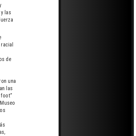
y
 y las
fuerza
e
 racial
ros de
eron una
an las
 foot”
l Museo
los
más
as,