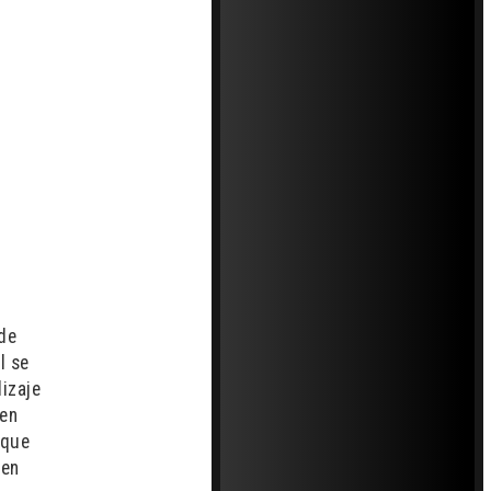
 de
l se
izaje
 en
 que
 en