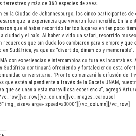
s terrestres y más de 360 especies de aves.
n en la Ciudad de Johannesburgo, los cinco participantes de 
ron que la experiencia que vivieron fue increíble. En la en
onaron que el haber recorrido tantos lugares en tan poco tie
 ciudad y el país. Al haber vivido un safari, recorrido museo
ron recuerdos que sin duda los cambiaron para siempre y que 
o en Sudáfrica, ya que es “divertido, dinámico y memorable”.
MA con experiencias e intercambios culturales incontables. 
 Sudáfrica continuará ofreciendo y fortaleciendo esta ofert
omunidad universitaria. “Pronto comenzará la difusión del I
 que estén al pendiente a través de la Gaceta UNAM, nuest
ra que se unan a esta maravillosa experiencia”, agregó Artur
/vc_row][vc_row][vc_column][vc_images_carousel
 img_size=»large» speed=»3000″][/vc_column][/vc_row]
CA