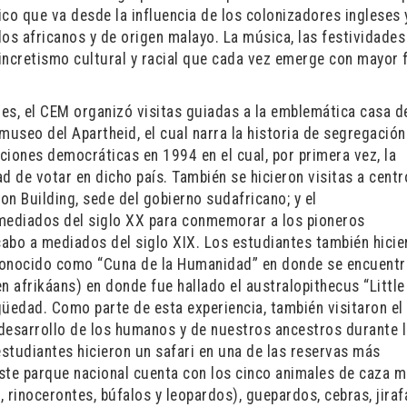
o que va desde la influencia de los colonizadores ingleses 
los africanos y de origen malayo. La música, las festividades
incretismo cultural y racial que cada vez emerge con mayor 
les, el CEM organizó visitas guiadas a la emblemática casa d
museo del Apartheid, el cual narra la historia de segregación
cciones democráticas en 1994 en el cual, por primera vez, la
d de votar en dicho país. También se hicieron visitas a cent
on Building, sede del gobierno sudafricano; y el
mediados del siglo XX para conmemorar a los pioneros
 cabo a mediados del siglo XIX. Los estudiantes también hici
o conocido como “Cuna de la Humanidad” en donde se encuentr
n afrikáans) en donde fue hallado el australopithecus “Little
güedad. Como parte de esta experiencia, también visitaron e
desarrollo de los humanos y de nuestros ancestros durante 
estudiantes hicieron un safari en una de las reservas más
ste parque nacional cuenta con los cinco animales de caza 
s, rinocerontes, búfalos y leopardos), guepardos, cebras, jiraf