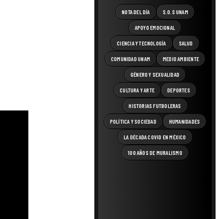
NOTA DEL DÍA
S.O.S UNAM
APOYO EMOCIONAL
CIENCIA Y TECNOLOGÍA
SALUD
COMUNIDAD UNAM
MEDIO AMBIENTE
GÉNERO Y SEXUALIDAD
CULTURA Y ARTE
DEPORTES
HISTORIAS FUTBOLERAS
POLÍTICA Y SOCIEDAD
HUMANIDADES
LA DÉCADA COVID EN MÉXICO
100 AÑOS DE MURALISMO