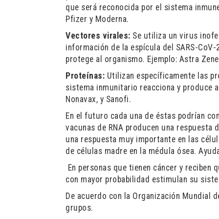
que será reconocida por el sistema inmune
Pfizer y Moderna.
Vectores virales:
Se utiliza un virus ino
información de la espícula del SARS-CoV-2.
protege al organismo. Ejemplo: Astra Zene
Proteínas:
Utilizan específicamente las pr
sistema inmunitario reacciona y produce a
Nonavax, y Sanofi.
En el futuro cada una de éstas podrían com
vacunas de RNA producen una respuesta de
una respuesta muy importante en las célula
de c
é
lulas madre en la m
é
dula ósea. Ayuda
En personas que tienen cáncer y reciben q
con mayor probabilidad estimulan su sist
De acuerdo con la Organización Mundial d
grupos.