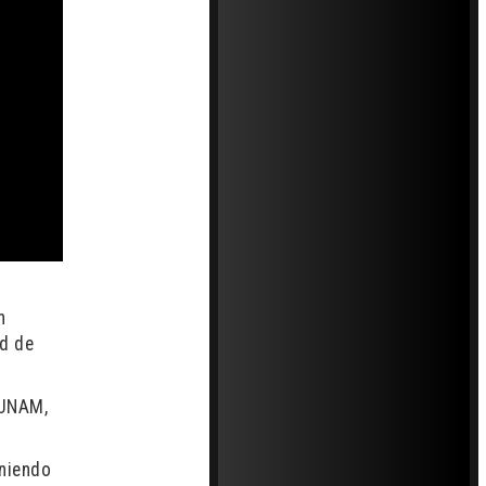
n
ud de
 UNAM,
eniendo