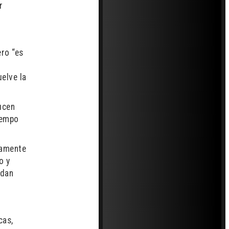
r
ero “es
elve la
ucen
iempo
damente
o y
 dan
cas,