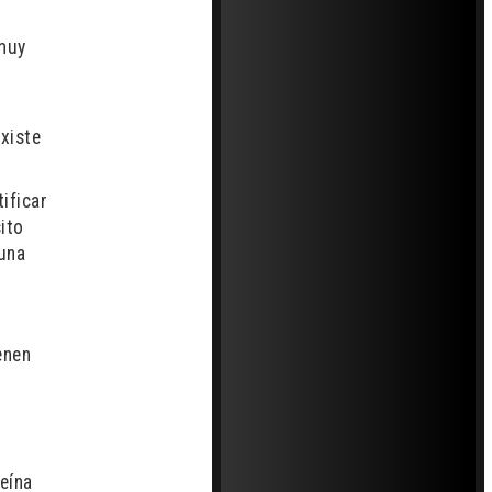
 muy
xiste
ificar
ito
 una
enen
teína