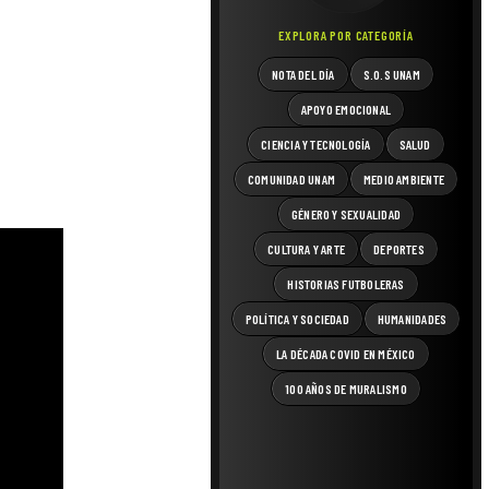
EXPLORA POR CATEGORÍA
NOTA DEL DÍA
S.O.S UNAM
APOYO EMOCIONAL
CIENCIA Y TECNOLOGÍA
SALUD
COMUNIDAD UNAM
MEDIO AMBIENTE
GÉNERO Y SEXUALIDAD
CULTURA Y ARTE
DEPORTES
HISTORIAS FUTBOLERAS
POLÍTICA Y SOCIEDAD
HUMANIDADES
LA DÉCADA COVID EN MÉXICO
100 AÑOS DE MURALISMO