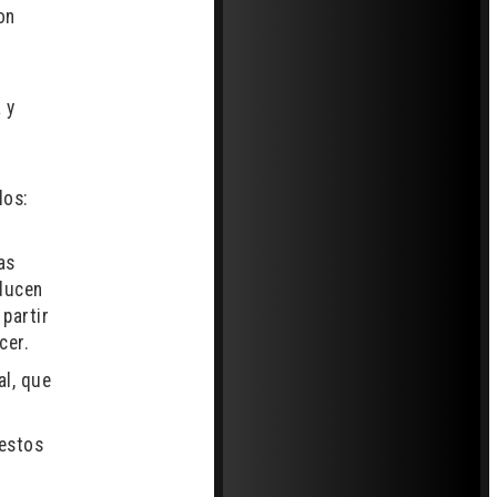
on
 y
los:
as
oducen
partir
cer.
al, que
 estos