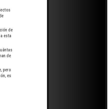
fectos
 de
ación de
la esta
cuántas
rman de
e, pero
ión, es