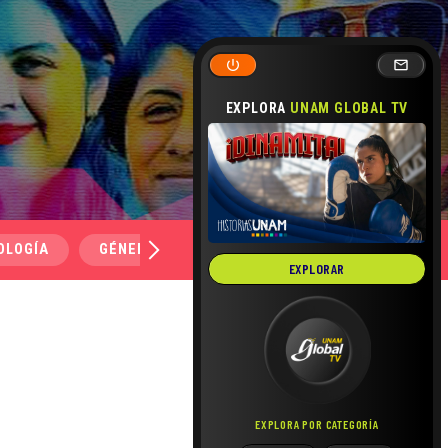
EXPLORA
UNAM GLOBAL TV
OLOGÍA
GÉNERO Y SEXUALIDAD
SALUD
MEDI
EXPLORAR
EXPLORA POR CATEGORÍA