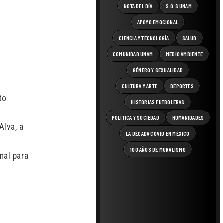
NOTA DEL DÍA
S.O.S UNAM
APOYO EMOCIONAL
CIENCIA Y TECNOLOGÍA
SALUD
COMUNIDAD UNAM
MEDIO AMBIENTE
GÉNERO Y SEXUALIDAD
CULTURA Y ARTE
DEPORTES
to
HISTORIAS FUTBOLERAS
POLÍTICA Y SOCIEDAD
HUMANIDADES
Alva, a
LA DÉCADA COVID EN MÉXICO
100 AÑOS DE MURALISMO
nal para