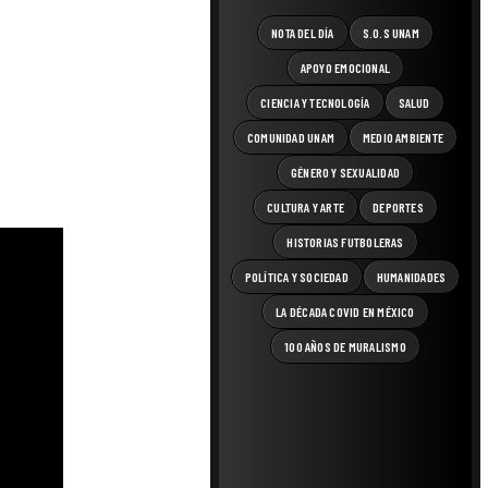
NOTA DEL DÍA
S.O.S UNAM
APOYO EMOCIONAL
CIENCIA Y TECNOLOGÍA
SALUD
COMUNIDAD UNAM
MEDIO AMBIENTE
GÉNERO Y SEXUALIDAD
CULTURA Y ARTE
DEPORTES
HISTORIAS FUTBOLERAS
POLÍTICA Y SOCIEDAD
HUMANIDADES
LA DÉCADA COVID EN MÉXICO
100 AÑOS DE MURALISMO