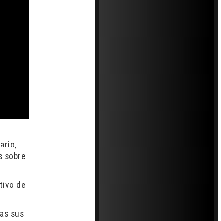
ario,
s sobre
tivo de
das sus