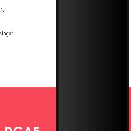
s,
 slogan