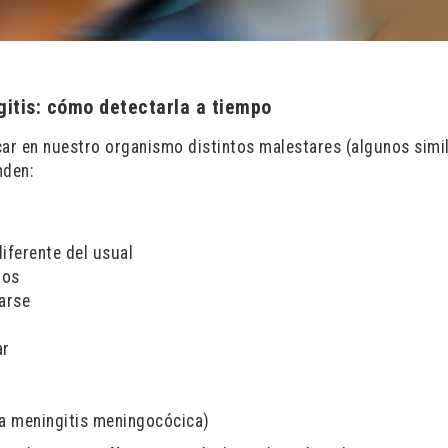
gitis: cómo detectarla a tiempo
car en nuestro organismo distintos malestares (algunos simi
nden:
iferente del usual
tos
arse
ar
la meningitis meningocócica)