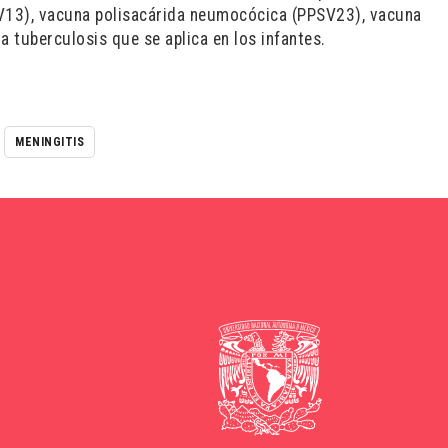
V13),
v
acuna polisacárida neumocócica (PPSV23),
v
acuna
 tuberculosis que se aplica en los
infantes.
MENINGITIS