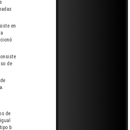
s
inadas
siste en
ta
cionó
consiste
aso de
ede
a.
os de
igual
tipo b