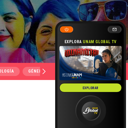
EXPLORA
UNAM GLOBAL TV
OLOGÍA
GÉNERO Y SEXUALIDAD
SALUD
MEDI
EXPLORAR