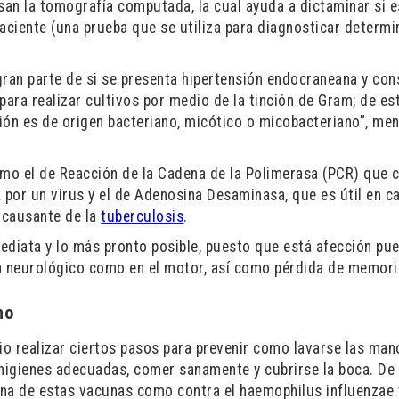
san la tomografía computada, la cual ayuda a dictaminar si e
paciente
(
una prueba que se utiliza para diagnosticar determ
gran parte de si se presenta
hipertensión endocraneana y con
para realizar cultivos por medio de la tinción de Gram; de es
ión es de origen bacteriano, micótico o micobacteriano”,
men
omo el de
Reacción de la Cadena de la Polimerasa (PCR
) que 
a por un virus
y el de
Adenosina Desaminasa,
que
es útil en c
 causante de la
tuberculosis
.
ediata y lo más pronto posible, puesto que está afección pu
 neurológico como en el motor, así como pérdida de memori
no
io realizar ciertos pasos para prevenir como lavarse las man
 higienes adecuadas, comer sanamente y cubrirse la boca. De 
guna de estas vacunas como
contra el
h
aemophilus influenzae 