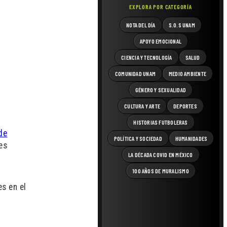
EXPLORA POR CATEGORÍA
NOTA DEL DÍA
S.O.S UNAM
APOYO EMOCIONAL
CIENCIA Y TECNOLOGÍA
SALUD
COMUNIDAD UNAM
MEDIO AMBIENTE
GÉNERO Y SEXUALIDAD
CULTURA Y ARTE
DEPORTES
HISTORIAS FUTBOLERAS
de
POLÍTICA Y SOCIEDAD
HUMANIDADES
es
LA DÉCADA COVID EN MÉXICO
100 AÑOS DE MURALISMO
s en el