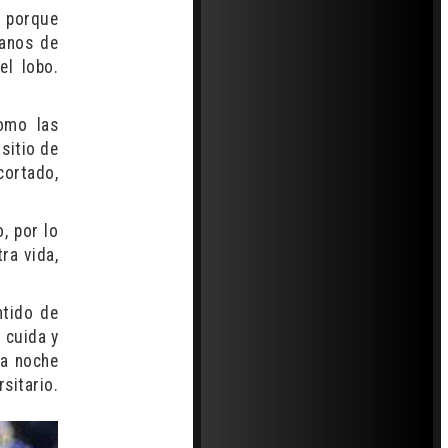
, porque
manos de
el lobo.
omo las
sitio de
ortado,
, por lo
ra vida,
ntido de
 cuida y
la noche
tario.