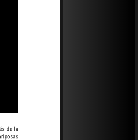
és de la
ariposas