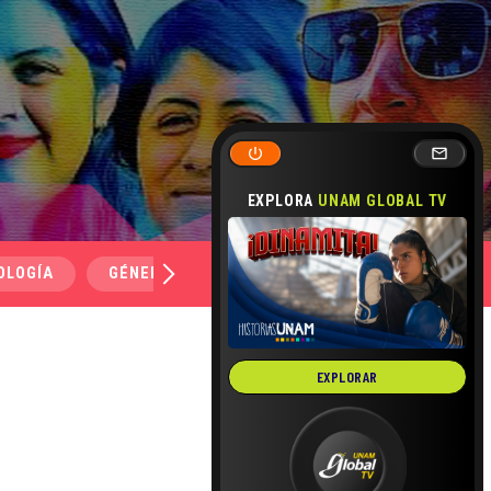
EXPLORA
UNAM GLOBAL TV
OLOGÍA
GÉNERO Y SEXUALIDAD
SALUD
MEDI
EXPLORAR