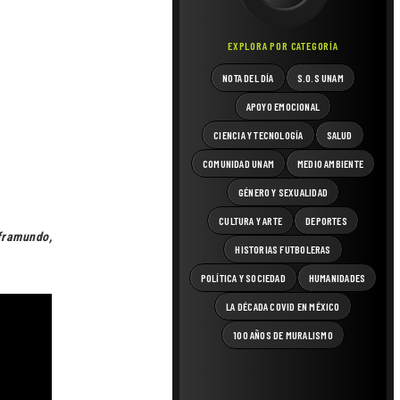
EXPLORA POR CATEGORÍA
NOTA DEL DÍA
S.O.S UNAM
APOYO EMOCIONAL
CIENCIA Y TECNOLOGÍA
SALUD
COMUNIDAD UNAM
MEDIO AMBIENTE
GÉNERO Y SEXUALIDAD
CULTURA Y ARTE
DEPORTES
framundo,
HISTORIAS FUTBOLERAS
POLÍTICA Y SOCIEDAD
HUMANIDADES
LA DÉCADA COVID EN MÉXICO
100 AÑOS DE MURALISMO