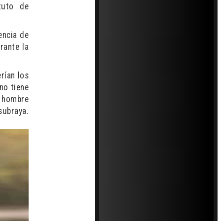
tuto de
encia de
rante la
rían los
no tiene
l hombre
raya.