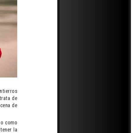
ntierros
trata de
ocena de
ado como
tener la