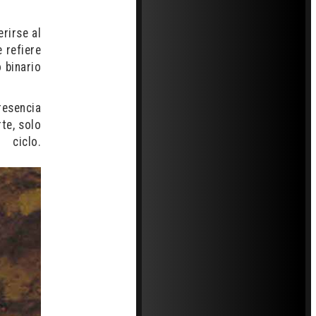
erirse al
 refiere
 binario
resencia
te, solo
ciclo.