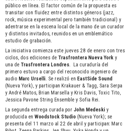
público en línea. El factor común de la propuesta es
transitar con fluidez entre distintos géneros (jazz,
rock, música experimental pero también tradicional) y
adentrarse en la escena local de la mano de un curador
y distintos invitados, reunidos en un emblemático
estudio de grabación.
La iniciativa comienza este jueves 28 de enero con tres
ciclos, dos ediciones de
Trasfrontera Nueva York
y
una de
Trasfrontera Londres
. La curaduría del
primero estuvo a cargo del reconocido ingeniero de
audio
Marc Urselli
. Se realizó en
EastSide Sound
(Nueva York), y participan Krakauer & Tagg, Sara Serpa
y André Matos, Brian Marsella y Kris Davis, Toxic Tito,
Jessica Pavone String Ensemble y Sofia Rei.
La segunda entrega curada por
John Medeski
y
producida en
Woodstock Studio
(Nueva York); se
presenta del 11 marzo al 22 de abril y participan: Marc
Ribot, Zeena Parkins, Jen Shyu, Yuka Honda y un