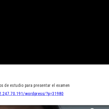
ps de estudio para presentar el examen
32.247.70.191/wordpress/?p=31980