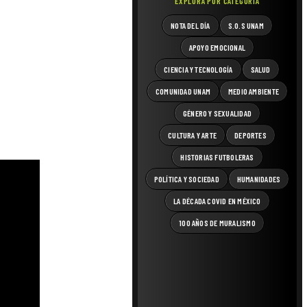
EXPLORA POR CATEGORÍA
NOTA DEL DÍA
S.O.S UNAM
APOYO EMOCIONAL
CIENCIA Y TECNOLOGÍA
SALUD
COMUNIDAD UNAM
MEDIO AMBIENTE
GÉNERO Y SEXUALIDAD
CULTURA Y ARTE
DEPORTES
HISTORIAS FUTBOLERAS
POLÍTICA Y SOCIEDAD
HUMANIDADES
LA DÉCADA COVID EN MÉXICO
100 AÑOS DE MURALISMO