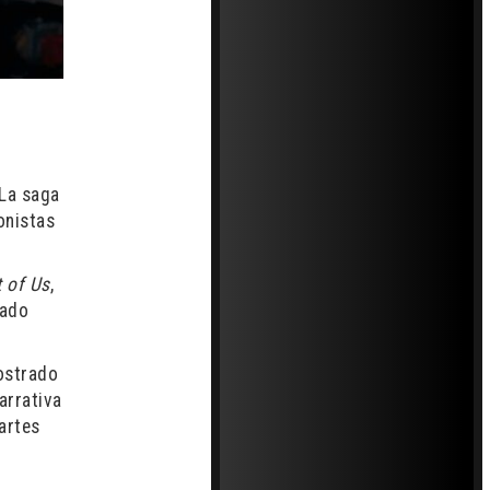
 La saga
onistas
t of Us
,
nado
ostrado
arrativa
artes