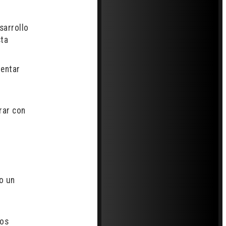
sarrollo
sta
rentar
rar con
o un
los