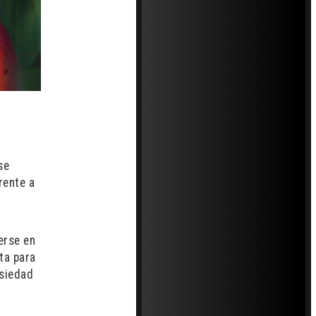
se
rente a
erse en
ta para
nsiedad