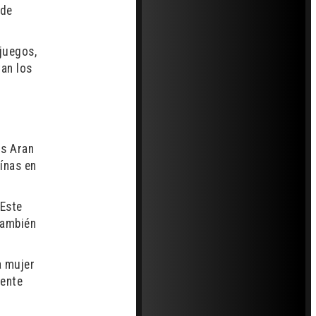
 de
juegos,
tan los
us Aran
ínas en
 Este
también
a mujer
mente