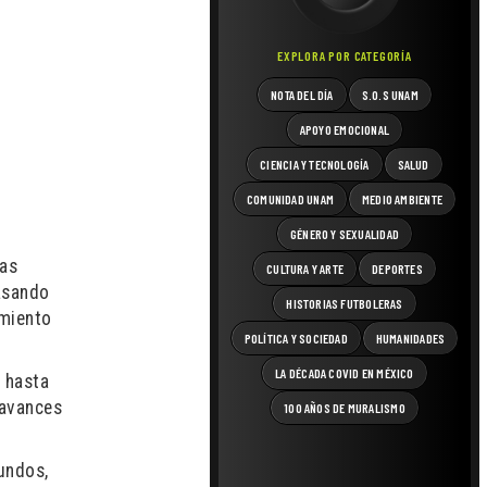
EXPLORA POR CATEGORÍA
NOTA DEL DÍA
S.O.S UNAM
APOYO EMOCIONAL
CIENCIA Y TECNOLOGÍA
SALUD
COMUNIDAD UNAM
MEDIO AMBIENTE
GÉNERO Y SEXUALIDAD
las
CULTURA Y ARTE
DEPORTES
pasando
HISTORIAS FUTBOLERAS
imiento
POLÍTICA Y SOCIEDAD
HUMANIDADES
LA DÉCADA COVID EN MÉXICO
s hasta
 avances
100 AÑOS DE MURALISMO
undos,