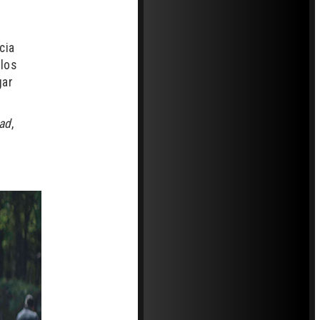
cia
 los
gar
ad
,