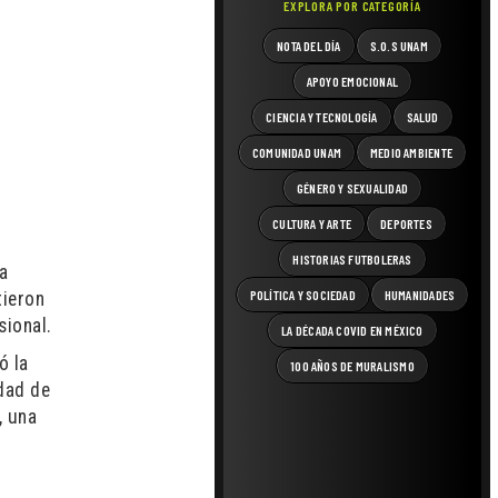
EXPLORA POR CATEGORÍA
NOTA DEL DÍA
S.O.S UNAM
APOYO EMOCIONAL
CIENCIA Y TECNOLOGÍA
SALUD
COMUNIDAD UNAM
MEDIO AMBIENTE
GÉNERO Y SEXUALIDAD
CULTURA Y ARTE
DEPORTES
HISTORIAS FUTBOLERAS
va
POLÍTICA Y SOCIEDAD
HUMANIDADES
tieron
sional.
LA DÉCADA COVID EN MÉXICO
ó la
100 AÑOS DE MURALISMO
idad de
, una