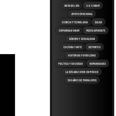
NOTA DEL DÍA
S.O.S UNAM
APOYO EMOCIONAL
CIENCIA Y TECNOLOGÍA
SALUD
COMUNIDAD UNAM
MEDIO AMBIENTE
GÉNERO Y SEXUALIDAD
CULTURA Y ARTE
DEPORTES
HISTORIAS FUTBOLERAS
POLÍTICA Y SOCIEDAD
HUMANIDADES
LA DÉCADA COVID EN MÉXICO
100 AÑOS DE MURALISMO