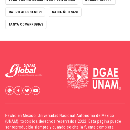
TERRITORIOS NARRATIVAS Y FANTASÍAS
ANDRAS YARETH
MAURO ALESSANDRI
NADIA ÑUU SAVI
TANYA COVARRUBIAS
Hecho en México,
Universidad Nacional Autónoma de México
(UNAM)
, todos los derechos reservados 2022. Esta página puede
ser reproducida siempre y cuando se cite la fuente completa.