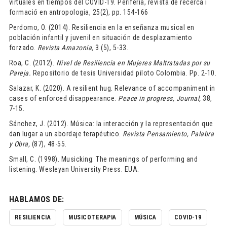
virtuales en tiempos del COVID-19. Perifèria, revista de recerca i
formació en antropologia, 25(2), pp. 154-166
Perdomo, O. (2014). Resiliencia en la enseñanza musical en
población infantil y juvenil en situación de desplazamiento
forzado.
Revista Amazonia,
3 (5), 5-33.
Roa, C. (2012).
Nivel de Resiliencia en Mujeres Maltratadas por su
Pareja.
Repositorio de tesis Universidad piloto Colombia. Pp. 2-10.
Salazar, K. (2020). A resilient hug. Relevance of accompaniment in
cases of enforced disappearance.
Peace in progress, Journal,
38,
7-15.
Sánchez, J. (2012). Música: la interacción y la representación que
dan lugar a un abordaje terapéutico.
Revista Pensamiento, Palabra
y Obra,
(87), 48-55.
Small, C. (1998). Musicking: The meanings of performing and
listening. Wesleyan University Press. EUA.
HABLAMOS DE:
RESILIENCIA
MUSICOTERAPIA
MÚSICA
COVID-19