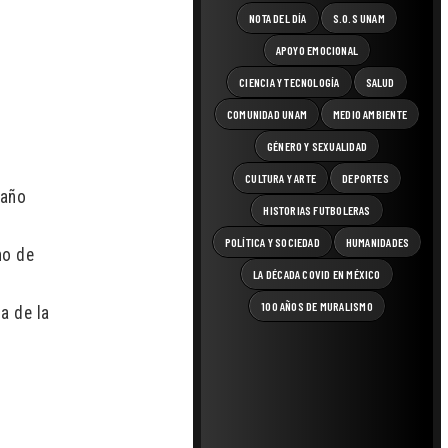
NOTA DEL DÍA
S.O.S UNAM
APOYO EMOCIONAL
CIENCIA Y TECNOLOGÍA
SALUD
COMUNIDAD UNAM
MEDIO AMBIENTE
GÉNERO Y SEXUALIDAD
CULTURA Y ARTE
DEPORTES
 año
HISTORIAS FUTBOLERAS
POLÍTICA Y SOCIEDAD
HUMANIDADES
no de
LA DÉCADA COVID EN MÉXICO
100 AÑOS DE MURALISMO
a de la