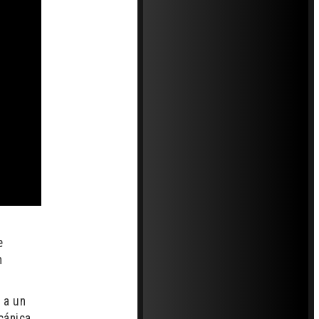
e
n
 a un
cánica,