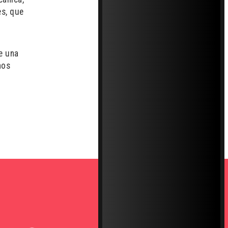
es, que
e una
mos