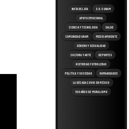
NOTA DEL DÍA
S.O.S UNAM
APOYO EMOCIONAL
CIENCIA Y TECNOLOGÍA
SALUD
COMUNIDAD UNAM
MEDIO AMBIENTE
GÉNERO Y SEXUALIDAD
CULTURA Y ARTE
DEPORTES
HISTORIAS FUTBOLERAS
POLÍTICA Y SOCIEDAD
HUMANIDADES
LA DÉCADA COVID EN MÉXICO
100 AÑOS DE MURALISMO