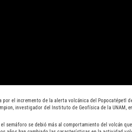
 por el incremento de la alerta volcánica del Popocatépetl d
mpion, investigador del Instituto de Geofísica de la UNAM, e
n el semáforo se debió más al comportamiento del volcán que
os años han cambiado las características en la actividad vol