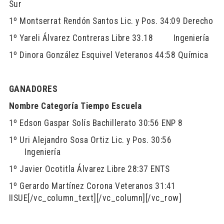
Sur
1º Montserrat Rendón Santos
Lic. y Pos.
34:09
Derecho
1º Yareli Álvarez Contreras
Libre
33.18 Ingeniería
1º Dinora González Esquivel
Veteranos
44:58
Química
GANADORES
Nombre
Categoría
Tiempo
Escuela
1º Edson Gaspar Solís
Bachillerato
30:56
ENP 8
1º Uri Alejandro Sosa Ortiz
Lic. y Pos.
30:56
Ingeniería
1º Javier Ocotitla Álvarez
Libre
28:37
ENTS
1º Gerardo Martínez Corona
Veteranos
31:41
IISUE
[/vc_column_text][/vc_column][/vc_row]