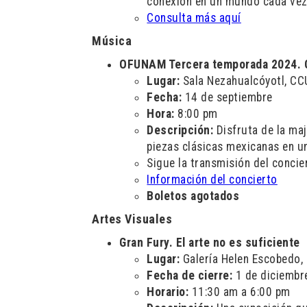
conexión en un mundo cada ve
Consulta más aquí
Música
OFUNAM Tercera temporada 2024. 
Lugar:
Sala Nezahualcóyotl, CC
Fecha:
14 de septiembre
Hora:
8:00 pm
Descripción:
Disfruta de la ma
piezas clásicas mexicanas en u
Sigue la transmisión del concie
Información del concierto
Boletos agotados
Artes Visuales
Gran Fury. El arte no es suficiente
Lugar:
Galería Helen Escobedo,
Fecha de cierre:
1 de diciembr
Horario:
11:30 am a 6:00 pm