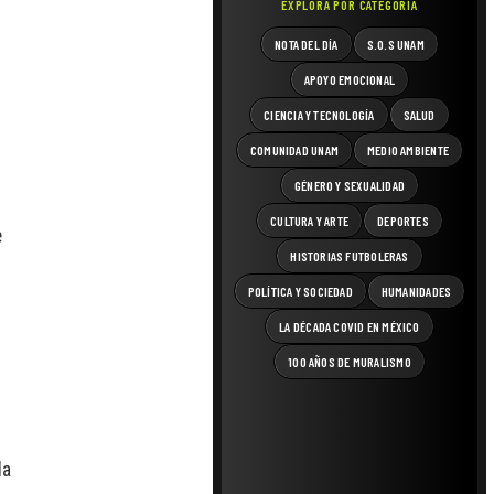
EXPLORA POR CATEGORÍA
NOTA DEL DÍA
S.O.S UNAM
APOYO EMOCIONAL
CIENCIA Y TECNOLOGÍA
SALUD
COMUNIDAD UNAM
MEDIO AMBIENTE
GÉNERO Y SEXUALIDAD
CULTURA Y ARTE
DEPORTES
e
HISTORIAS FUTBOLERAS
POLÍTICA Y SOCIEDAD
HUMANIDADES
LA DÉCADA COVID EN MÉXICO
100 AÑOS DE MURALISMO
la