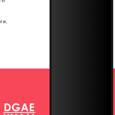
 el
rar,