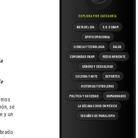
EXPLORA POR CATEGORÍA
NOTA DEL DÍA
S.O.S UNAM
APOYO EMOCIONAL
CIENCIA Y TECNOLOGÍA
SALUD
COMUNIDAD UNAM
MEDIO AMBIENTE
da
GÉNERO Y SEXUALIDAD
CULTURA Y ARTE
DEPORTES
de
HISTORIAS FUTBOLERAS
POLÍTICA Y SOCIEDAD
HUMANIDADES
somos
LA DÉCADA COVID EN MÉXICO
ión, se
e y un
100 AÑOS DE MURALISMO
mbrado