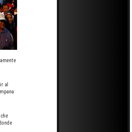
adamente
r al
campana
oche
 donde