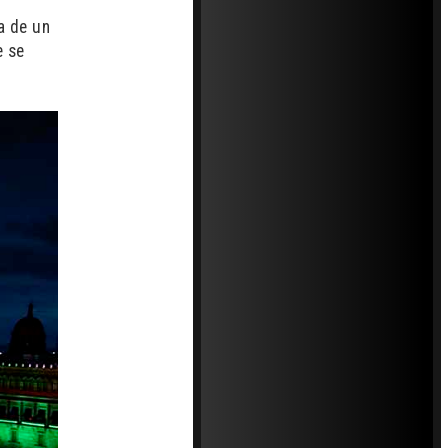
a de un
e se