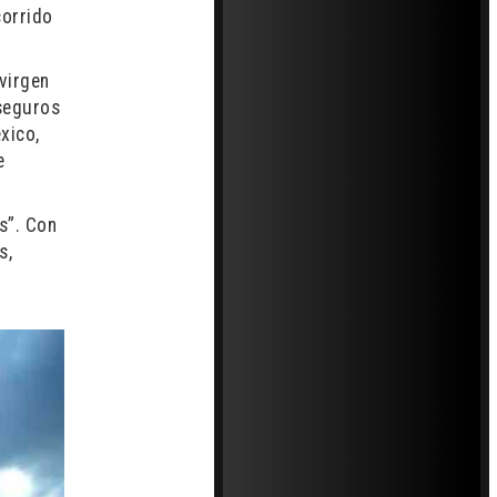
corrido
 virgen
 seguros
xico,
e
s”. Con
s,