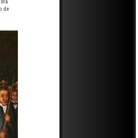
asta
to de