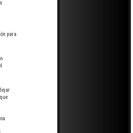
os
ión para
en
el
dejar
 que
una
]