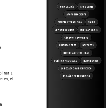
NOTA DEL DÍA
S.O.S UNAM
APOYO EMOCIONAL
CIENCIA Y TECNOLOGÍA
SALUD
COMUNIDAD UNAM
MEDIO AMBIENTE
GÉNERO Y SEXUALIDAD
CULTURA Y ARTE
DEPORTES
e
HISTORIAS FUTBOLERAS
POLÍTICA Y SOCIEDAD
HUMANIDADES
LA DÉCADA COVID EN MÉXICO
plinaria
100 AÑOS DE MURALISMO
enes, el
e
an