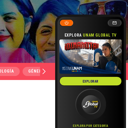
EXPLORA
UNAM GLOBAL TV
OLOGÍA
GÉNERO Y SEXUALIDAD
SALUD
MEDI
EXPLORAR
EXPLORA POR CATEGORÍA