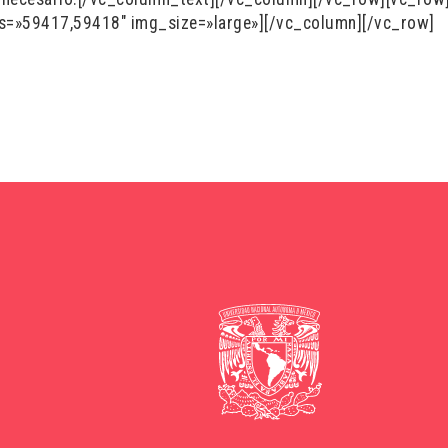
ges=»59417,59418″ img_size=»large»][/vc_column][/vc_row]