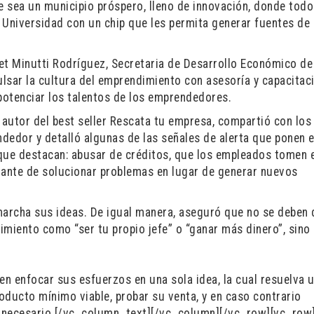
 sea un municipio próspero, lleno de innovación, donde tod
 Universidad con un chip que les permita generar fuentes de
net Minutti Rodríguez, Secretaria de Desarrollo Económico de
lsar la cultura del emprendimiento con asesoría y capacitac
 potenciar los talentos de los emprendedores.
 autor del best seller Rescata tu empresa, compartió con los
dedor y detalló algunas de las señales de alerta que ponen 
s que destacan: abusar de créditos, que los empleados tomen 
tante de solucionar problemas en lugar de generar nuevos
marcha sus ideas. De igual manera, aseguró que no se deben 
imiento como “ser tu propio jefe” o “ganar más dinero”, sino
en enfocar sus esfuerzos en una sola idea, la cual resuelva 
oducto mínimo viable, probar su venta, y en caso contrario
ea necesario.[/vc_column_text][/vc_column][/vc_row][vc_row