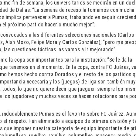
óximo fin de semana, los universitarios se medirán en un due
udad de Dallas: “La semana de receso la tomamos con mucha
s implica pertenecer a Pumas, trabajando en seguir crecien
a el próximo partido hacerlo mucho mejor”.
 convocados a las diferentes selecciones nacionales (Carlos
ez, Alan Mozo, Felipe Mora y Carlos González), “pero me preo
, las cuestiones tácticas las vamos a ir mejorando”.
mo la copa son importantes para la institución: “Se le da la
que tenemos en el momento. En la copa, contra FC Juárez, v
como hemos hecho contra Dorados y el resto de los partidos 
importancia necesaria y los (juegos) de liga son también muy
a todos, lo que no quiere decir que jueguen siempre los mis
de los jugadores y muchas veces se hacen rotaciones para po
, indudablemente Pumas es el favorito sobre FC Juárez. Aun
 el respeto. Han eliminado a equipos de primera división y 
mos que imponer nuestra categoría de equipo importante de p
c_column][/vc_row][vc_row][vc_column][vc_masonry_media_g