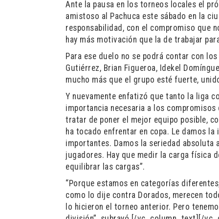
Ante la pausa en los torneos locales el pr
amistoso al Pachuca este sábado en la ci
responsabilidad, con el compromiso que no
hay más motivación que la de trabajar par
Para ese duelo no se podrá contar con los
Gutiérrez, Brian Figueroa, Idekel Domíngu
mucho más que el grupo esté fuerte, unido
Y nuevamente enfatizó que tanto la liga co
importancia necesaria a los compromisos 
tratar de poner el mejor equipo posible, 
ha tocado enfrentar en copa. Le damos la 
importantes. Damos la seriedad absoluta 
jugadores. Hay que medir la carga física 
equilibrar las cargas”.
“Porque estamos en categorías diferentes
como lo dije contra Dorados, merecen todo
lo hicieron el torneo anterior. Pero tene
división”, subrayó.[/vc_column_text][/v