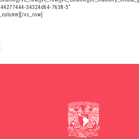
3044277444-34324d64-7638-5″
_column][/vc_row]