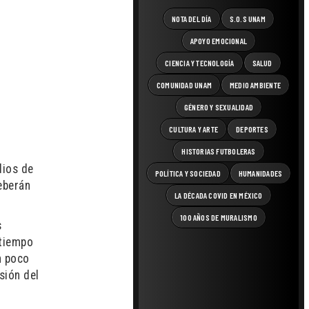
NOTA DEL DÍA
S.O.S UNAM
APOYO EMOCIONAL
CIENCIA Y TECNOLOGÍA
SALUD
COMUNIDAD UNAM
MEDIO AMBIENTE
GÉNERO Y SEXUALIDAD
CULTURA Y ARTE
DEPORTES
HISTORIAS FUTBOLERAS
dios de
POLÍTICA Y SOCIEDAD
HUMANIDADES
eberán
LA DÉCADA COVID EN MÉXICO
100 AÑOS DE MURALISMO
s
 tiempo
n poco
sión del