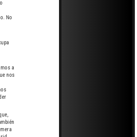
lo
do. No
cupa
amos a
que nos
mos
der
que,
también
rimera
rid