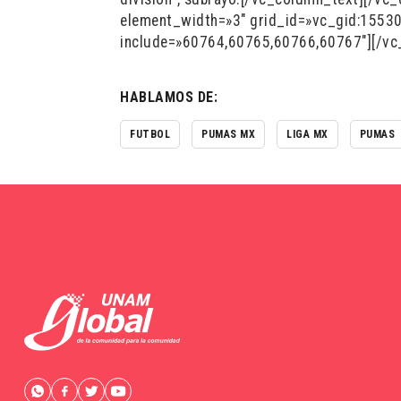
element_width=»3″ grid_id=»vc_gid:155
include=»60764,60765,60766,60767″][/vc
HABLAMOS DE:
FUTBOL
PUMAS MX
LIGA MX
PUMAS