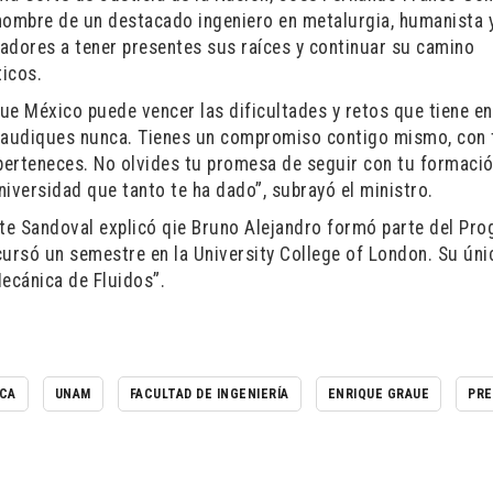
l nombre de un destacado ingeniero en metalurgia, humanista 
dores a tener presentes sus raíces y continuar su camino
ticos.
ue México puede vencer las dificultades y retos que tiene en
claudiques nunca. Tienes un compromiso contigo mismo, con 
e perteneces. No olvides tu promesa de seguir con tu formaci
Universidad que tanto te ha dado”, subrayó el ministro.
ante Sandoval explicó qie Bruno Alejandro formó parte del Pr
ursó un semestre en la University College of London. Su úni
Mecánica de Fluidos”.
ICA
UNAM
FACULTAD DE INGENIERÍA
ENRIQUE GRAUE
PRE