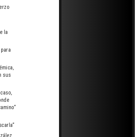
uerzo
e la
 para
émica,
n sus
 caso,
onde
camino”
scarla”
nzález