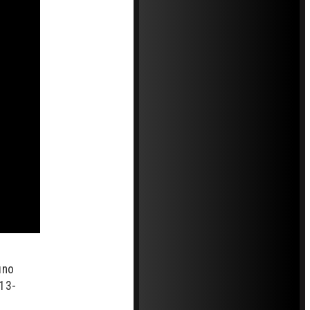
uno
013-