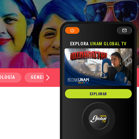
EXPLORA
UNAM GLOBAL TV
OLOGÍA
GÉNERO Y SEXUALIDAD
SALUD
MEDI
EXPLORAR