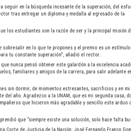
ra seguir en la búsqueda incesante de la superación, del esf
rector tras entregar un diploma y medalla al egresado de la
e los estudiantes son la razón de ser y la principal misión d
 sobresalir en lo que te propones y el premio es un estímulo
para tu constante superación”, añadió el rector.
 que nunca pensó obtener este galardón a la excelencia acad
elos, familiares y amigos de la carrera, para salir adelante e
s sin dormir, de momentos estresantes, sacrificios y en mi
rte del año. Agradezco a la UNAM, que es mi segunda casa, d
ompañeros que hicieron más agradable y sencillo este arduo 
aprendió que “siempre existe una solución, solo hace falta bu
ema Corte de Justicia de la Nación, José Fernando Franco Go