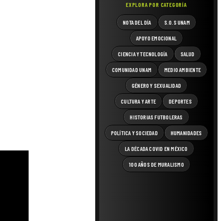
EXPLORA POR CATEGORÍA
NOTA DEL DÍA
S.O.S UNAM
APOYO EMOCIONAL
CIENCIA Y TECNOLOGÍA
SALUD
COMUNIDAD UNAM
MEDIO AMBIENTE
GÉNERO Y SEXUALIDAD
CULTURA Y ARTE
DEPORTES
HISTORIAS FUTBOLERAS
POLÍTICA Y SOCIEDAD
HUMANIDADES
LA DÉCADA COVID EN MÉXICO
100 AÑOS DE MURALISMO