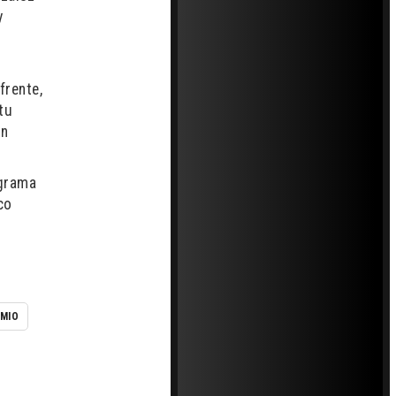
y
frente,
tu
ón
ograma
co
MIO