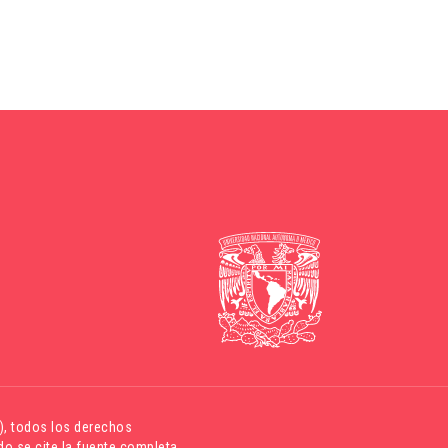
)
, todos los derechos
o se cite la fuente completa.