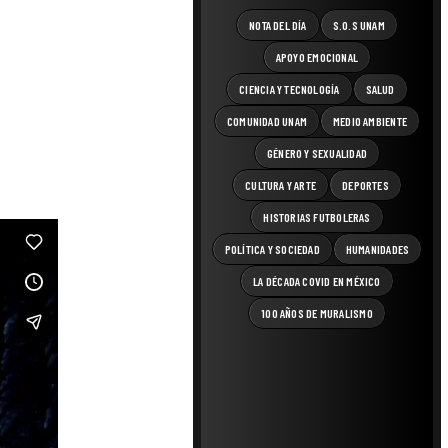
NOTA DEL DÍA
S.O.S UNAM
APOYO EMOCIONAL
CIENCIA Y TECNOLOGÍA
SALUD
COMUNIDAD UNAM
MEDIO AMBIENTE
GÉNERO Y SEXUALIDAD
CULTURA Y ARTE
DEPORTES
HISTORIAS FUTBOLERAS
POLÍTICA Y SOCIEDAD
HUMANIDADES
LA DÉCADA COVID EN MÉXICO
100 AÑOS DE MURALISMO