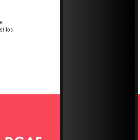
 e
stilos