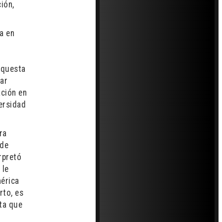
ión,
a en
rquesta
mar
ación en
ersidad
ra
sde
rpretó
 le
mérica
rto, es
ta que