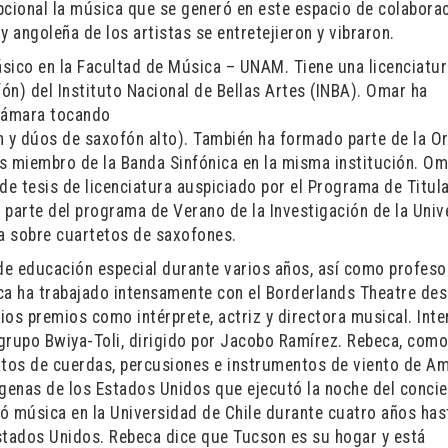
pcional la música que se generó en este espacio de colaborac
y angoleña de los artistas se entretejieron y vibraron.
sico en la Facultad de Música – UNAM. Tiene una licenciatur
fón) del Instituto Nacional de Bellas Artes (INBA). Omar ha
 cámara tocando
n y dúos de saxofón alto). También ha formado parte de la O
s miembro de la Banda Sinfónica en la misma institución. O
e tesis de licenciatura auspiciado por el Programa de Titul
 parte del programa de Verano de la Investigación de la Univ
sa sobre cuartetos de saxofones.
 de educación especial durante varios años, así como profeso
a ha trabajado intensamente con el Borderlands Theatre de
rios premios como intérprete, actriz y directora musical. Inte
grupo Bwiya-Toli, dirigido por Jacobo Ramírez. Rebeca, como
ntos de cuerdas, percusiones e instrumentos de viento de A
dígenas de los Estados Unidos que ejecutó la noche del concie
ó música en la Universidad de Chile durante cuatro años has
 Estados Unidos. Rebeca dice que Tucson es su hogar y está