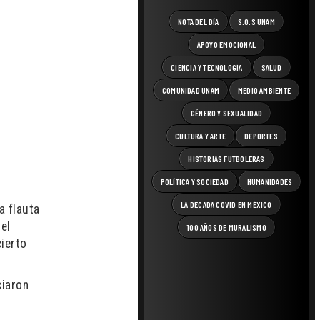
NOTA DEL DÍA
S.O.S UNAM
APOYO EMOCIONAL
CIENCIA Y TECNOLOGÍA
SALUD
COMUNIDAD UNAM
MEDIO AMBIENTE
GÉNERO Y SEXUALIDAD
CULTURA Y ARTE
DEPORTES
HISTORIAS FUTBOLERAS
POLÍTICA Y SOCIEDAD
HUMANIDADES
LA DÉCADA COVID EN MÉXICO
a flauta
el
100 AÑOS DE MURALISMO
cierto
ciaron