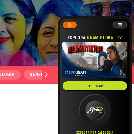
EXPLORA
UNAM GLOBAL TV
OLOGÍA
GÉNERO Y SEXUALIDAD
SALUD
MEDI
EXPLORAR
a
EXPLORA POR CATEGORÍA