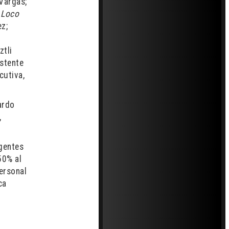
 Vargas;
e
Loco
ez;
ztli
istente
cutiva,
ardo
,
rgentes
50% al
ersonal
ca