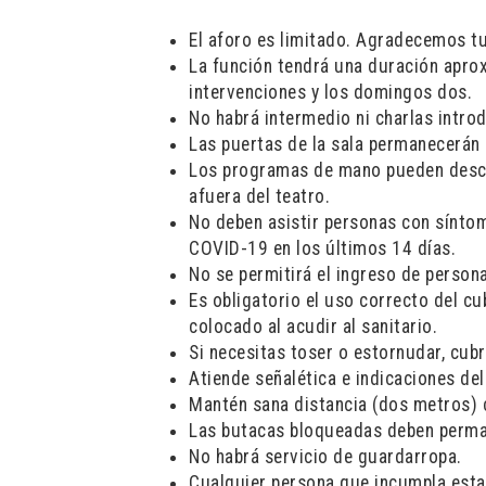
El aforo es limitado. Agradecemos t
La función tendrá una duración apro
intervenciones y los domingos dos.
No habrá intermedio ni charlas introd
Las puertas de la sala permanecerán a
Los programas de mano pueden desc
afuera del teatro.
No deben asistir personas con sínto
COVID-19 en los últimos 14 días.
No se permitirá el ingreso de person
Es obligatorio el uso correcto del cu
colocado al acudir al sanitario.
Si necesitas toser o estornudar, cubr
Atiende señalética e indicaciones del
Mantén sana distancia (dos metros) c
Las butacas bloqueadas deben perma
No habrá servicio de guardarropa.
Cualquier persona que incumpla estas