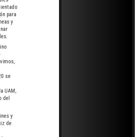
rientado
ión para
neas y
anar
des.
ino
e
ivimos,
20 se
 la UAM,
o del
ines y
iz de