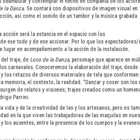
es deambular y contemplar el hecho en compañía de los actore
e la Danza
. Se contará con dispositivos de imagen visual en
acción, así como el sonido de un tambor y la música grabada
la acción será la estancia en el espacio con los
 de ese todo y de ese accionar. Por lo que los espectadores
 lugar en acompañamiento a la acción de la instalación.
 del traje, de
Loco de la Danza
, personaje que aparece en múl
 los carnavales. Conoceremos la elaboración del traje, desde
a y los retazos de diversos materiales de tela que conforman e
la memoria, el contexto, la realidad. “Danzar y coser son los
surgen de relatos y visiones; trajes creados como un homena
drigo Parrini.
a vida y de la creatividad de las y los artesanos, pero es ta
idad en la que viven las trabajadoras de las maquilas en nue
 y los ausentes, entre la presencia de los cuerpos y la evane