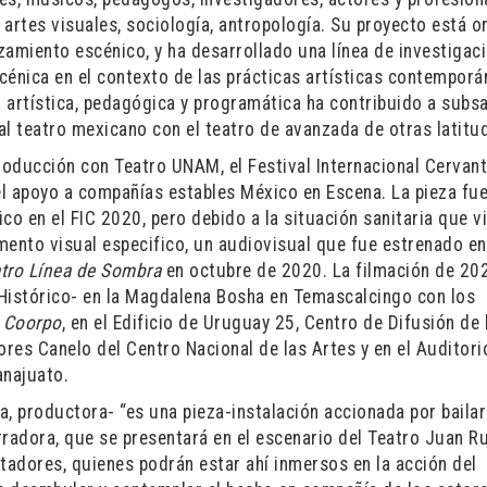
artes visuales, sociología, antropología. Su proyecto está o
zamiento escénico, y ha desarrollado una línea de investigac
cénica en el contexto de las prácticas artísticas contemporá
a artística, pedagógica y programática ha contribuido a subs
al teatro mexicano con el teatro de avanzada de otras latitu
oducción con Teatro UNAM, el Festival Internacional Cervant
del apoyo a compañías estables México en Escena. La pieza fu
co en el FIC 2020, pero debido a la situación sanitaria que v
umento visual especifico, un audiovisual que fue estrenado en
tro Línea de Sombra
en octubre de 2020. La filmación de 20
 Histórico- en la Magdalena Bosha en Temascalcingo con los
a Coorpo
, en el Edificio de Uruguay 25, Centro de Difusión de
lores Canelo del Centro Nacional de las Artes y en el Auditori
anajuato.
, productora- “es una pieza-instalación accionada por bailar
adora, que se presentará en el escenario del Teatro Juan Ru
adores, quienes podrán estar ahí inmersos en la acción del