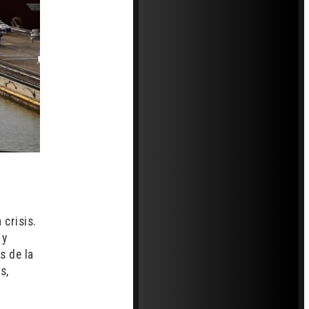
 crisis.
 y
s de la
s,