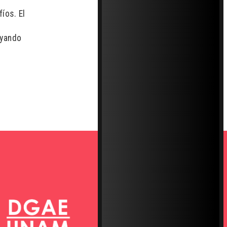
íos. El
ayando