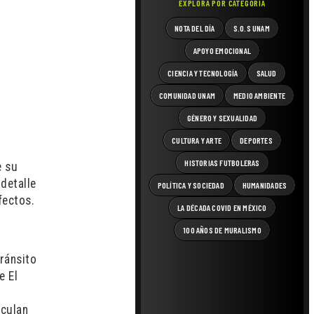
EXPLORA POR CATEGORÍA
NOTA DEL DÍA
S.O.S UNAM
APOYO EMOCIONAL
CIENCIA Y TECNOLOGÍA
SALUD
COMUNIDAD UNAM
MEDIO AMBIENTE
GÉNERO Y SEXUALIDAD
CULTURA Y ARTE
DEPORTES
HISTORIAS FUTBOLERAS
e su
detalle
POLÍTICA Y SOCIEDAD
HUMANIDADES
fectos.
LA DÉCADA COVID EN MÉXICO
100 AÑOS DE MURALISMO
tránsito
e El
lculan