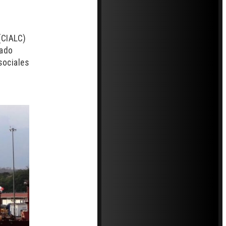
(CIALC)
tado
sociales